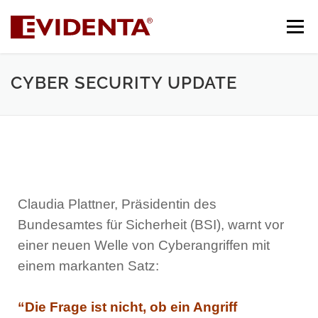
Menü
CYBER SECURITY UPDATE
HOME
LEISTUNGEN
UNTERNEHMEN
KUNDEN
PARTNER
AKTUELL
KONTAKT
SUPPORT
Claudia Plattner, Präsidentin des
Bundesamtes für Sicherheit (BSI), warnt vor
einer neuen Welle von Cyberangriffen mit
einem markanten Satz:
“Die Frage ist nicht, ob ein Angriff